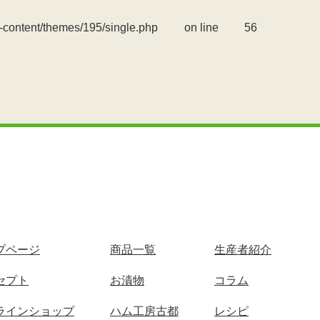
-content/themes/195/single.php
on line
56
プページ
商品一覧
生産者紹介
セプト
お漬物
コラム
ラインショップ
ハム工房古都
レシピ