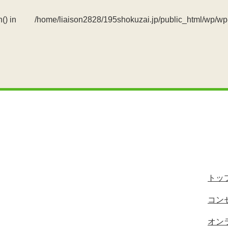
() in
/home/liaison2828/195shokuzai.jp/public_html/wp/wp
トッ
コン
オン