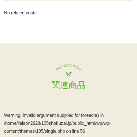
No related posts.
関連商品
Warning
: Invalid argument supplied for foreach() in
/home/liaison2828/195shokuzai.jp/public_html/wp/wp-
content/themes/195/single.php
on line
56