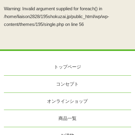
Warning
: Invalid argument supplied for foreach() in
/home/liaison2828/195shokuzai.jp/public_html/wp/wp-
content/themes/195/single.php
on line
56
トップページ
コンセプト
オンラインショップ
商品一覧