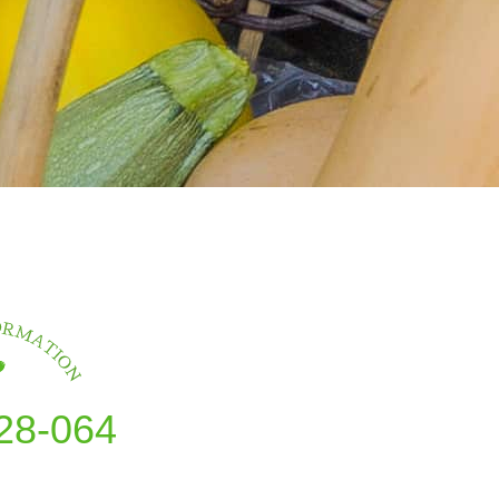
28-064