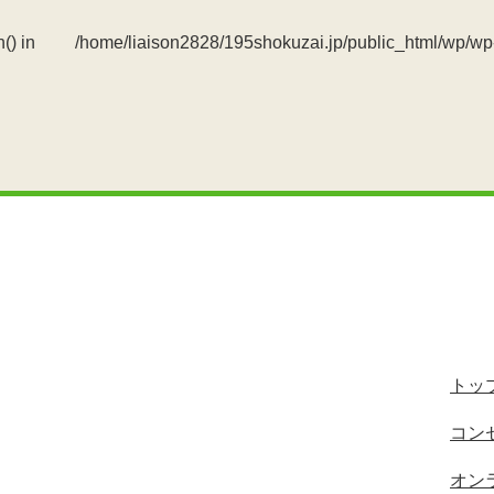
() in
/home/liaison2828/195shokuzai.jp/public_html/wp/wp
トッ
コン
オン