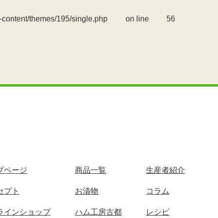
-content/themes/195/single.php
on line
56
プページ
商品一覧
生産者紹介
セプト
お漬物
コラム
ラインショップ
ハム工房古都
レシピ