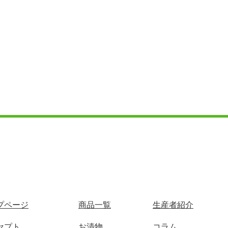
プページ
商品一覧
生産者紹介
セプト
お漬物
コラム